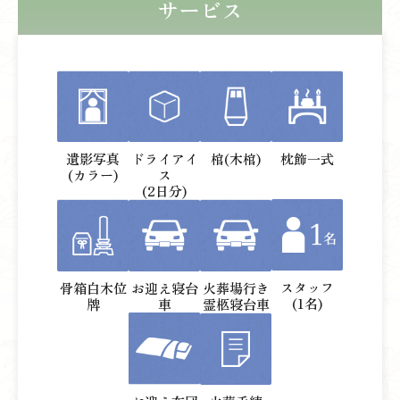
サービス
遺影写真
ドライアイ
棺(木棺)
枕飾一式
(カラー)
ス
(2日分)
スタッフ
骨箱白木位
お迎え寝台
火葬場行き
(1名)
牌
車
霊柩寝台車