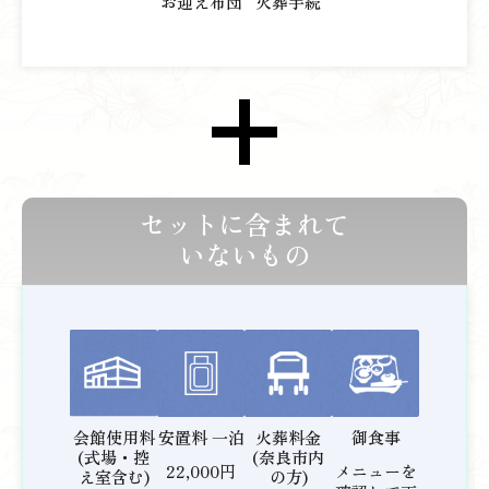
お迎え布団
火葬手続
セットに含まれて
いないもの
安置料 一泊
火葬料金
御食事
会館使用料
(奈良市内
(式場・控
22,000円
メニューを
の方)
え室含む)